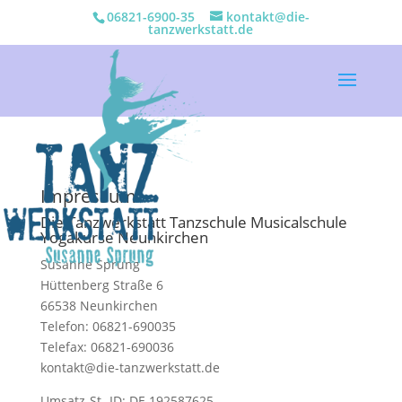
06821-6900-35
kontakt@die-
tanzwerkstatt.de
Impressum
Die Tanzwerkstatt Tanzschule Musicalschule
Yogakurse Neunkirchen
Susanne Sprung
Hüttenberg Straße 6
66538 Neunkirchen
Telefon: 06821-690035
Telefax: 06821-690036
kontakt@die-tanzwerkstatt.de
Umsatz-St.-ID: DE 192587625