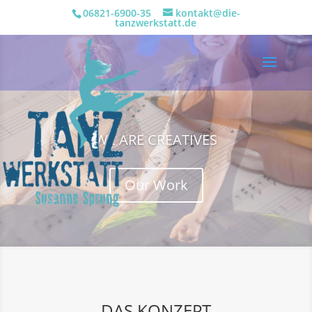
06821-6900-35
kontakt@die-
tanzwerkstatt.de
WE ARE CREATIVES
Our Work
DAS KONZEPT