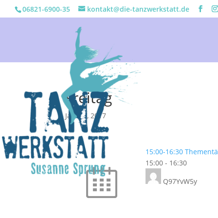
06821-6900-35
kontakt@die-tanzwerkstatt.de
Freitag
Jan. 23, 2017
15:00-16:30 Thement
15:00
-
16:30
Q97YvW5y