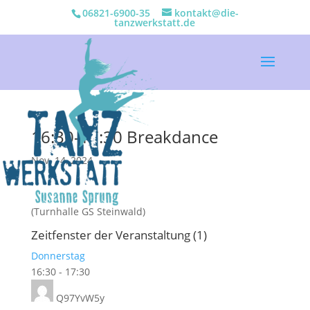
06821-6900-35
kontakt@die-
tanzwerkstatt.de
16:30-17:30 Breakdance
Nov. 14, 2024
(Turnhalle GS Steinwald)
Zeitfenster der Veranstaltung (1)
Donnerstag
16:30
-
17:30
Q97YvW5y