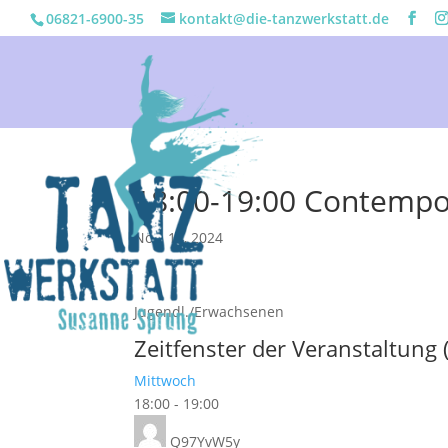
06821-6900-35
kontakt@die-tanzwerkstatt.de
18:00-19:00 Contempo
Nov. 14, 2024
Jugendl./Erwachsenen
Zeitfenster der Veranstaltung 
Mittwoch
18:00
-
19:00
Q97YvW5y