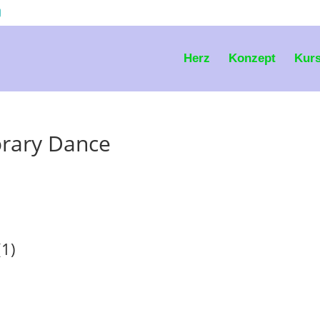
Herz
Konzept
Kur
rary Dance
(1)